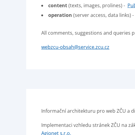
content
(texts, images, prolines) -
Pub
operation
(server access, data links) -
All comments, suggestions and queries p
webzcu-obsah@service.zcu.cz
Informační architekturu pro web ZČU a dig
Implementaci vzhledu stránek ZČU na zákl
Agionet s.r.o.