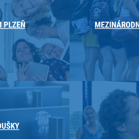
 PLZEŇ
MEZINÁRODN
OUŠKY