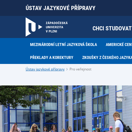
ÚSTAV JAZYKOVÉ PŘÍPRAVY
CHCI STUDOVAT
MEZINÁRODNÍ LETNÍ JAZYKOVÁ ŠKOLA
AMERICKÉ CE
PŘEKLADY A KOREKTURY
ZKOUŠKY Z ČESKÉHO JAZYK
Ústav jazykové přípravy
Pro veřejnost