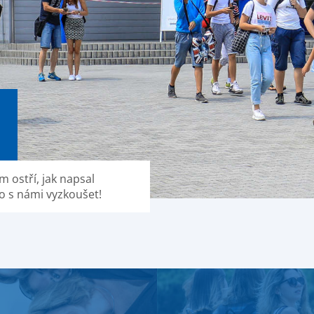
ím ostří, jak napsal
to s námi vyzkoušet!