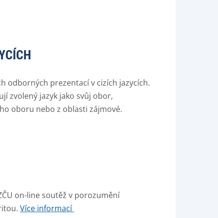
YCÍCH
 odborných prezentací v cizích jazycích.
í zvolený jazyk jako svůj obor,
jního oboru nebo z oblasti zájmové.
 ZČU on-line soutěž v porozumění
ritou.
Více informací