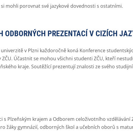
 si mohli porovnat své jazykové dovednosti s ostatními.
 ODBORNÝCH PREZENTACÍ V CIZÍCH JAZ
univerzitě v Plzni každoročně koná Konference studentských
ZČU. Účastnit se mohou všichni studenti ZČU, kteří nestuduj
zeňského kraje. Soutěžící prezentují znalosti ze svého studi
ci s Plzeňským krajem a Odborem celoživotního vzdělávání
 žáky gymnázií, odborných škol a učebních oborů s matu