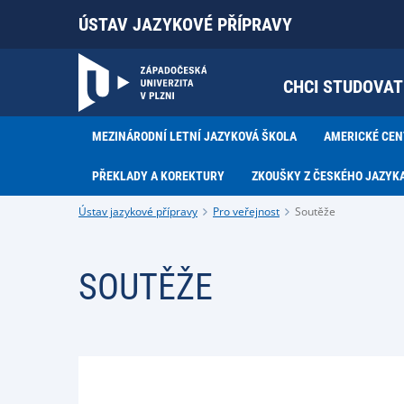
ÚSTAV JAZYKOVÉ PŘÍPRAVY
CHCI STUDOVAT
MEZINÁRODNÍ LETNÍ JAZYKOVÁ ŠKOLA
AMERICKÉ CE
PŘEKLADY A KOREKTURY
ZKOUŠKY Z ČESKÉHO JAZYK
Ústav jazykové přípravy
Pro veřejnost
Soutěže
SOUTĚŽE