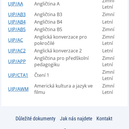
Zimní
UJP/AA
Angličtina A
Letní
UJP/AB3
Angličtina B3
Zimní
UJP/AB4
Angličtina B4
Letní
UJP/AB5
Angličtina B5
Zimní
Anglická konverzace pro
Zimní
UJP/AC
pokročilé
Letní
UJP/AC2
Anglická konverzace 2
Letní
Angličtina pro předškolní
Zimní
UJP/APP
pedagogiku
Letní
Zimní
UJP/CTA1
Čtení 1
Letní
Americká kultura a jazyk ve
Zimní
UJP/AWM
filmu
Letní
Důležité dokumenty
Jak nás najdete
Kontakt