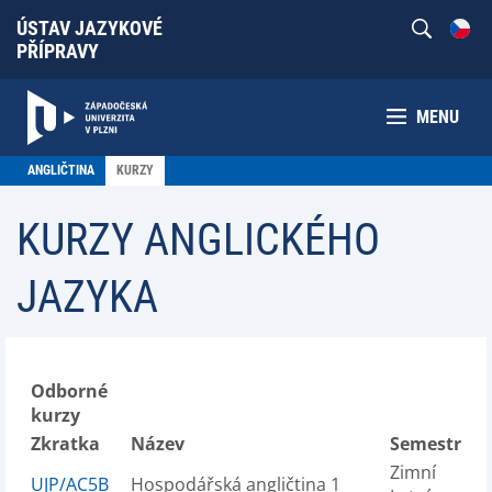
ÚSTAV JAZYKOVÉ
PŘÍPRAVY
MENU
ANGLIČTINA
KURZY
KURZY ANGLICKÉHO
JAZYKA
Odborné
kurzy
Zkratka
Název
Semestr
Zimní
UJP/AC5B
Hospodářská angličtina 1