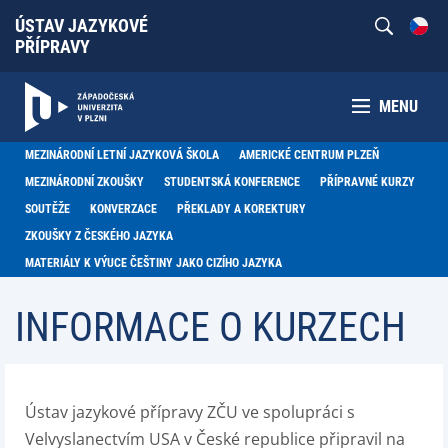
ÚSTAV JAZYKOVÉ
PŘÍPRAVY
MENU
MEZINÁRODNÍ LETNÍ JAZYKOVÁ ŠKOLA
AMERICKÉ CENTRUM PLZEŇ
MEZINÁRODNÍ ZKOUŠKY
STUDENTSKÁ KONFERENCE
PŘÍPRAVNÉ KURZY
SOUTĚŽE
KONVERZACE
PŘEKLADY A KOREKTURY
ZKOUŠKY Z ČESKÉHO JAZYKA
MATERIÁLY K VÝUCE ČEŠTINY JAKO CIZÍHO JAZYKA
INFORMACE O KURZECH
Ústav jazykové přípravy ZČU ve spolupráci s
Velvyslanectvím USA v České republice připravil na