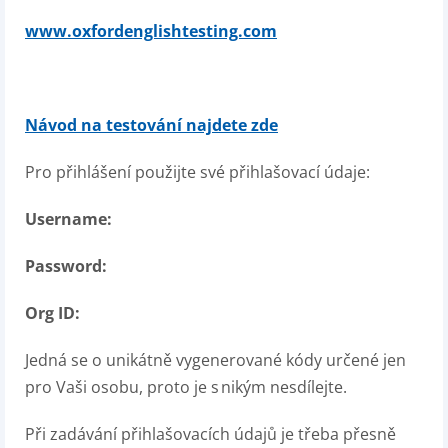
www.oxfordenglishtesting.com
Návod na testování najdete zde
Pro
přihlášení použijte své
přihlašovací údaje:
Username
:
Password
:
Org
ID:
Jedná se o unikátně vygenerované kódy určené jen
pro Vaši osobu, proto je s nikým nesdílejte.
Při zadávání přihlašovacích údajů je třeba přesně