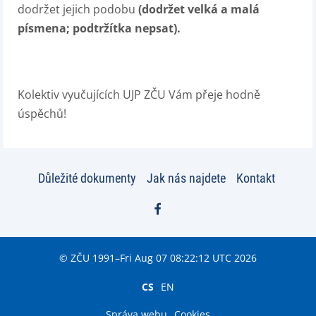
dodržet jejich podobu
(dodržet velká a malá
písmena; podtržítka nepsat).
Kolektiv vyučujících UJP ZČU V
ám přeje hodně
úspěchů
!
Důležité dokumenty
Jak nás najdete
Kontakt
© ZČU 1991–Fri Aug 07 08:22:12 UTC 2026
CS
EN
Správa webu
Cookies