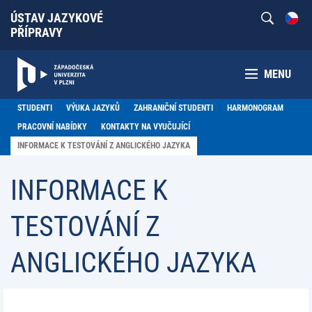
ÚSTAV JAZYKOVÉ
PŘÍPRAVY
MENU
STUDENTI
VÝUKA JAZYKŮ
ZAHRANIČNÍ STUDENTI
HARMONOGRAM
PRACOVNÍ NABÍDKY
KONTAKTY NA VYUČUJÍCÍ
INFORMACE K TESTOVÁNÍ Z ANGLICKÉHO JAZYKA
INFORMACE K
TESTOVÁNÍ Z
ANGLICKÉHO JAZYKA